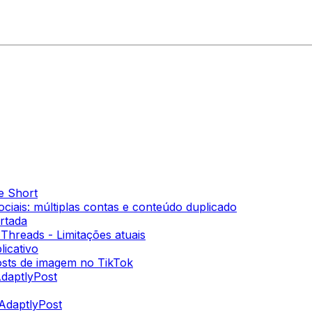
e Short
ciais: múltiplas contas e conteúdo duplicado
rtada
Threads - Limitações atuais
icativo
osts de imagem no TikTok
AdaptlyPost
 AdaptlyPost