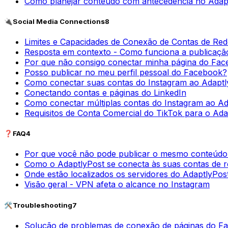
Como planejar conteúdo com antecedência no Adap
🔌
Social Media Connections
8
Limites e Capacidades de Conexão de Contas de Red
Resposta em contexto - Como funciona a publicaçã
Por que não consigo conectar minha página do Fa
Posso publicar no meu perfil pessoal do Facebook?
Como conectar suas contas do Instagram ao Adaptl
Conectando contas e páginas do LinkedIn
Como conectar múltiplas contas do Instagram ao Ad
Requisitos de Conta Comercial do TikTok para o Ada
❓
FAQ
4
Por que você não pode publicar o mesmo conteúdo
Como o AdaptlyPost se conecta às suas contas de re
Onde estão localizados os servidores do AdaptlyPos
Visão geral - VPN afeta o alcance no Instagram
🛠️
Troubleshooting
7
Solução de problemas de conexão de páginas do F