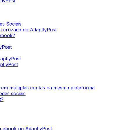
tlyPost
es Sociais
o cruzada no AdaptlyPost
cebook?
yPost
aptlyPost
ptlyPost
 em múltiplas contas na mesma plataforma
des sociais
t?
acebook no AdaptlyPost