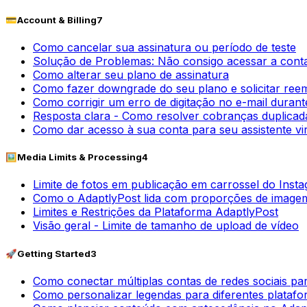
💳
Account & Billing
7
Como cancelar sua assinatura ou período de teste
Solução de Problemas: Não consigo acessar a con
Como alterar seu plano de assinatura
Como fazer downgrade do seu plano e solicitar ree
Como corrigir um erro de digitação no e-mail durant
Resposta clara - Como resolver cobranças duplicada
Como dar acesso à sua conta para seu assistente vir
🖼️
Media Limits & Processing
4
Limite de fotos em publicação em carrossel do Inst
Como o AdaptlyPost lida com proporções de imagem
Limites e Restrições da Plataforma AdaptlyPost
Visão geral - Limite de tamanho de upload de vídeo
🚀
Getting Started
3
Como conectar múltiplas contas de redes sociais p
Como personalizar legendas para diferentes platafo