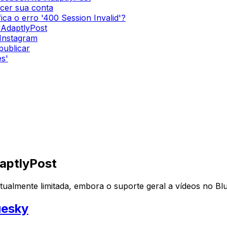
ecer sua conta
ica o erro '400 Session Invalid'?
 AdaptlyPost
Instagram
publicar
es'
aptlyPost
tualmente limitada, embora o suporte geral a vídeos no Bl
uesky