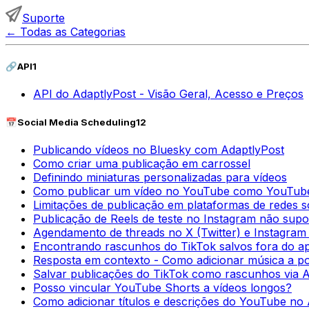
Suporte
←
Todas as Categorias
🔗
API
1
API do AdaptlyPost - Visão Geral, Acesso e Preços
📅
Social Media Scheduling
12
Publicando vídeos no Bluesky com AdaptlyPost
Como criar uma publicação em carrossel
Definindo miniaturas personalizadas para vídeos
Como publicar um vídeo no YouTube como YouTub
Limitações de publicação em plataformas de redes so
Publicação de Reels de teste no Instagram não supo
Agendamento de threads no X (Twitter) e Instagram 
Encontrando rascunhos do TikTok salvos fora do apl
Resposta em contexto - Como adicionar música a p
Salvar publicações do TikTok como rascunhos via 
Posso vincular YouTube Shorts a vídeos longos?
Como adicionar títulos e descrições do YouTube no