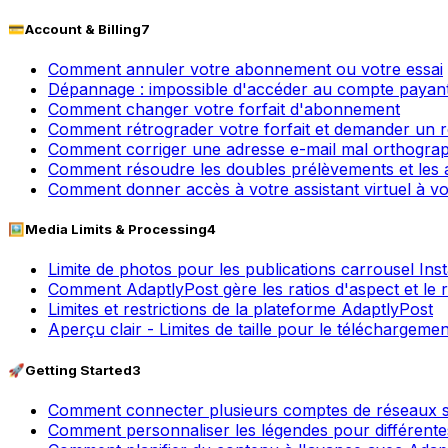
💳
Account & Billing
7
Comment annuler votre abonnement ou votre essai
Dépannage : impossible d'accéder au compte payant
Comment changer votre forfait d'abonnement
Comment rétrograder votre forfait et demander un
Comment corriger une adresse e-mail mal orthographi
Comment résoudre les doubles prélèvements et les
Comment donner accès à votre assistant virtuel à v
🖼️
Media Limits & Processing
4
Limite de photos pour les publications carrousel I
Comment AdaptlyPost gère les ratios d'aspect et le
Limites et restrictions de la plateforme AdaptlyPost
Aperçu clair - Limites de taille pour le téléchargeme
🚀
Getting Started
3
Comment connecter plusieurs comptes de réseaux so
Comment personnaliser les légendes pour différente