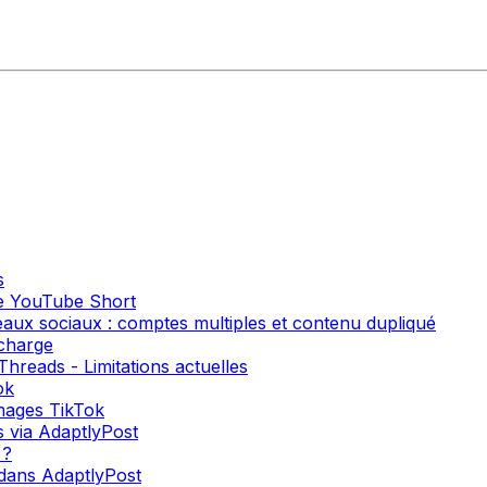
s
e YouTube Short
seaux sociaux : comptes multiples et contenu dupliqué
 charge
Threads - Limitations actuelles
ok
mages TikTok
s via AdaptlyPost
 ?
 dans AdaptlyPost