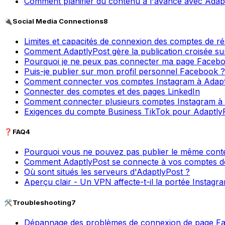
Comment planifier du contenu à l'avance avec Adap
🔌
Social Media Connections
8
Limites et capacités de connexion des comptes de r
Comment AdaptlyPost gère la publication croisée su
Pourquoi je ne peux pas connecter ma page Faceb
Puis-je publier sur mon profil personnel Facebook ?
Comment connecter vos comptes Instagram à Adapt
Connecter des comptes et des pages LinkedIn
Comment connecter plusieurs comptes Instagram à
Exigences du compte Business TikTok pour Adaptly
❓
FAQ
4
Pourquoi vous ne pouvez pas publier le même cont
Comment AdaptlyPost se connecte à vos comptes d
Où sont situés les serveurs d'AdaptlyPost ?
Aperçu clair - Un VPN affecte-t-il la portée Instagr
🛠️
Troubleshooting
7
Dépannage des problèmes de connexion de page F