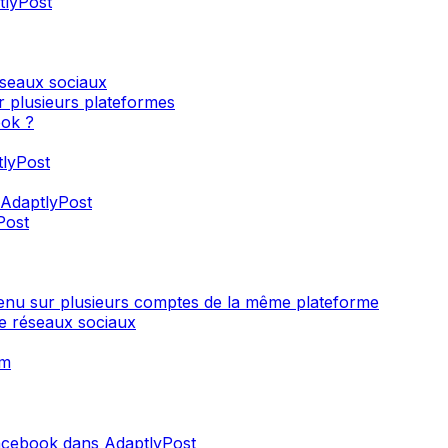
tlyPost
éseaux sociaux
r plusieurs plateformes
ook ?
lyPost
 AdaptlyPost
Post
enu sur plusieurs comptes de la même plateforme
e réseaux sociaux
am
acebook dans AdaptlyPost