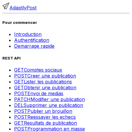
AdaptlyPost
Pour commencer
Introduction
Authentification
Demarrage rapide
REST API
GET
Comptes sociaux
POST
Creer une publication
GET
Lister les publications
GET
Obtenir une publication
POST
Envoi de medias
PATCH
Modifier une publication
DEL
Supprimer une publication
POST
Publier un brouillon
POST
Reessayer les echecs
GET
Resultats de publication
POST
Programmation en masse