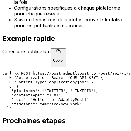
la fois
Configurations specifiques a chaque plateforme
pour chaque reseau
Suivi en temps reel du statut et nouvelle tentative
pour les publications echouees
Exemple rapide
Creer une publication
Copier
curl
 -X 
POST
https://post.adaptlypost.com/post/api/v1/s
  -H 
"Authorization: Bearer YOUR_API_KEY"
 \
  -H 
"Content-Type: application/json"
 \
  -d '{
"platforms"
: [
"TWITTER"
, 
"LINKEDIN"
],
"contentType"
: 
"TEXT"
,
"text"
: 
"Hello from AdaptlyPost!"
,
"timezone"
: 
"America/New_York"
  }'
Prochaines etapes