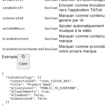
Envoyer comme brouillo
sendAsDraft
boolean
vers l'application TikTok
Marquer comme contenu
aiGenerated
boolean
genere par IA
Ajouter automatiquement 
autoAddMusic
boolean
musique à la vidéo
Marquer comme contenu
brandedContent
boolean
marque
Marquer comme promoti
brandedContentOwnBrand
boolean
votre propre marque
Exemple
Copier
{
"tiktokConfigs"
: [{
"connectionId"
: 
"conn_tiktok_001"
,
"title"
: 
"Product Demo"
,
"privacyLevel"
: 
"PUBLIC_TO_EVERYONE"
,
"allowComments"
: true,
"allowDuet"
: false,
"aiGenerated"
: false
  }]