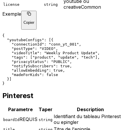
youtube ou
license
string
creativeCommon
Exemple
Copier
{
"youtubeConfigs"
: [{
"connectionId"
: 
"conn_yt_001"
,
"postType"
: 
"VIDEO"
,
"videoTitle"
: 
"Weekly Product Update"
,
"tags"
: ["product", "update", "tech"],
"privacyStatus"
: 
"PUBLIC"
,
"notifySubscribers"
: true,
"allowEmbedding"
: true,
"madeForKids"
: false
  }]
}
Pinterest
Parametre
Taper
Description
Identifiant du tableau Pinterest
REQUIS
boardId
string
ou epingler
Titre de l'epingle
title
string