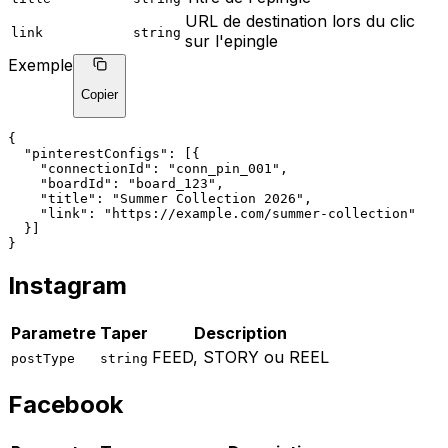
URL de destination lors du clic
link
string
sur l'epingle
Exemple
Copier
{
"pinterestConfigs"
: [{
"connectionId"
: 
"conn_pin_001"
,
"boardId"
: 
"board_123"
,
"title"
: 
"Summer Collection 2026"
,
"link"
: 
"https://example.com/summer-collection"
  }]
}
Instagram
Parametre
Taper
Description
FEED, STORY ou REEL
postType
string
Facebook