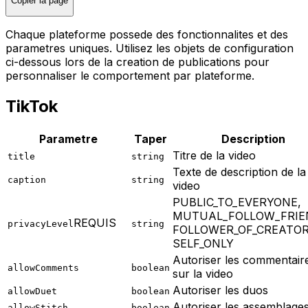
Copier la page
Chaque plateforme possede des fonctionnalites et des
parametres uniques. Utilisez les objets de configuration
ci-dessous lors de la creation de publications pour
personnaliser le comportement par plateforme.
TikTok
Parametre
Taper
Description
Titre de la video
title
string
Texte de description de la
caption
string
video
PUBLIC_TO_EVERYONE,
MUTUAL_FOLLOW_FRIE
REQUIS
privacyLevel
string
FOLLOWER_OF_CREATOR
SELF_ONLY
Autoriser les commentair
allowComments
boolean
sur la video
Autoriser les duos
allowDuet
boolean
Autoriser les assemblage
allowStitch
boolean