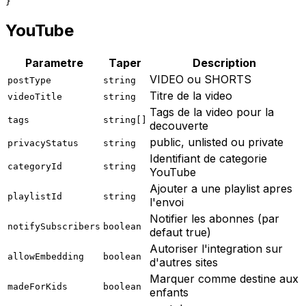
}
YouTube
Parametre
Taper
Description
VIDEO ou SHORTS
postType
string
Titre de la video
videoTitle
string
Tags de la video pour la
tags
string[]
decouverte
public, unlisted ou private
privacyStatus
string
Identifiant de categorie
categoryId
string
YouTube
Ajouter a une playlist apres
playlistId
string
l'envoi
Notifier les abonnes (par
notifySubscribers
boolean
defaut true)
Autoriser l'integration sur
allowEmbedding
boolean
d'autres sites
Marquer comme destine aux
madeForKids
boolean
enfants