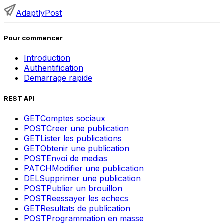
AdaptlyPost
Pour commencer
Introduction
Authentification
Demarrage rapide
REST API
GET
Comptes sociaux
POST
Creer une publication
GET
Lister les publications
GET
Obtenir une publication
POST
Envoi de medias
PATCH
Modifier une publication
DEL
Supprimer une publication
POST
Publier un brouillon
POST
Reessayer les echecs
GET
Resultats de publication
POST
Programmation en masse