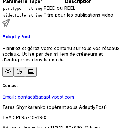
Parametre
Taper
Description
FEED ou REEL
postType
string
Titre pour les publications video
videoTitle
string
AdaptlyPost
Planifiez et gérez votre contenu sur tous vos réseaux
sociaux. Utilisé par des milliers de créateurs et
d'entreprises dans le monde.
Contact
Email :
contact@adaptlypost.com
Taras Shynkarenko (opérant sous AdaptlyPost)
TVA : PL9571091905
Adresse : Heweliusza 11/811, 80-890, Gdańsk