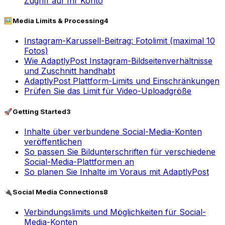
Zugriff auf Ihr Konto
🖼️
Media Limits & Processing
4
Instagram-Karussell-Beitrag: Fotolimit (maximal 10
Fotos)
Wie AdaptlyPost Instagram-Bildseitenverhältnisse
und Zuschnitt handhabt
AdaptlyPost Plattform-Limits und Einschränkungen
Prüfen Sie das Limit für Video-Uploadgröße
🚀
Getting Started
3
Inhalte über verbundene Social-Media-Konten
veröffentlichen
So passen Sie Bildunterschriften für verschiedene
Social-Media-Plattformen an
So planen Sie Inhalte im Voraus mit AdaptlyPost
🔌
Social Media Connections
8
Verbindungslimits und Möglichkeiten für Social-
Media-Konten