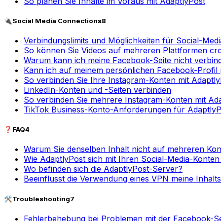
So planen Sie Inhalte im Voraus mit AdaptlyPost
🔌
Social Media Connections
8
Verbindungslimits und Möglichkeiten für Social-Med
So können Sie Videos auf mehreren Plattformen cr
Warum kann ich meine Facebook-Seite nicht verbin
Kann ich auf meinem persönlichen Facebook-Profil
So verbinden Sie Ihre Instagram-Konten mit Adaptly
LinkedIn-Konten und -Seiten verbinden
So verbinden Sie mehrere Instagram-Konten mit Ad
TikTok Business-Konto-Anforderungen für AdaptlyP
❓
FAQ
4
Warum Sie denselben Inhalt nicht auf mehreren Kon
Wie AdaptlyPost sich mit Ihren Social-Media-Konten
Wo befinden sich die AdaptlyPost-Server?
Beeinflusst die Verwendung eines VPN meine Inhalts
🛠️
Troubleshooting
7
Fehlerbehebung bei Problemen mit der Facebook-Se