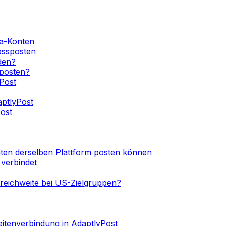
ia-Konten
ossposten
den?
 posten?
Post
aptlyPost
ost
ten derselben Plattform posten können
 verbindet
reichweite bei US-Zielgruppen?
itenverbindung in AdaptlyPost