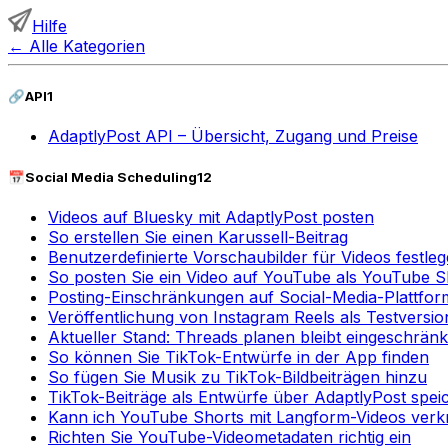
Hilfe
←
Alle Kategorien
🔗
API
1
AdaptlyPost API – Übersicht, Zugang und Preise
📅
Social Media Scheduling
12
Videos auf Bluesky mit AdaptlyPost posten
So erstellen Sie einen Karussell-Beitrag
Benutzerdefinierte Vorschaubilder für Videos festle
So posten Sie ein Video auf YouTube als YouTube S
Posting-Einschränkungen auf Social-Media-Plattfor
Veröffentlichung von Instagram Reels als Testversion
Aktueller Stand: Threads planen bleibt eingeschränk
So können Sie TikTok-Entwürfe in der App finden
So fügen Sie Musik zu TikTok-Bildbeiträgen hinzu
TikTok-Beiträge als Entwürfe über AdaptlyPost spei
Kann ich YouTube Shorts mit Langform-Videos ver
Richten Sie YouTube-Videometadaten richtig ein