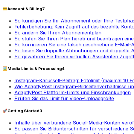
💳
Account & Billing
7
So kündigen Sie Ihr Abonnement oder Ihre Testpha
Fehlerbehebung: Kein Zugriff auf das bezahlte Kont
So ändern Sie Ihren Abonnementplan
So stufen Sie Ihren Plan herab und beantragen eine
So korrigieren Sie eine falsch geschriebene E-Mail
So lösen Sie doppelte Abbuchungen und doppelte
So gewähren Sie Ihrem virtuellen Assistenten Zugrif
🖼️
Media Limits & Processing
4
Instagram-Karussell-Beitrag: Fotolimit (maximal 10 F
Wie AdaptlyPost Instagram-Bildseitenverhältnisse u
AdaptlyPost Plattform-Limits und Einschränkungen
Prüfen Sie das Limit für Video-Uploadgröße
🚀
Getting Started
3
Inhalte über verbundene Social-Media-Konten veröf
So passen Sie Bildunterschriften für verschiedene 