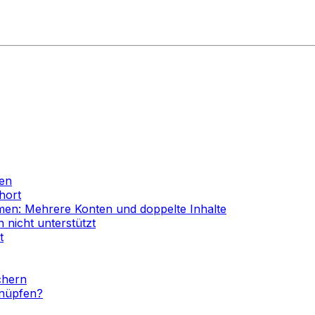
gen
hort
men: Mehrere Konten und doppelte Inhalte
 nicht unterstützt
t
chern
knüpfen?