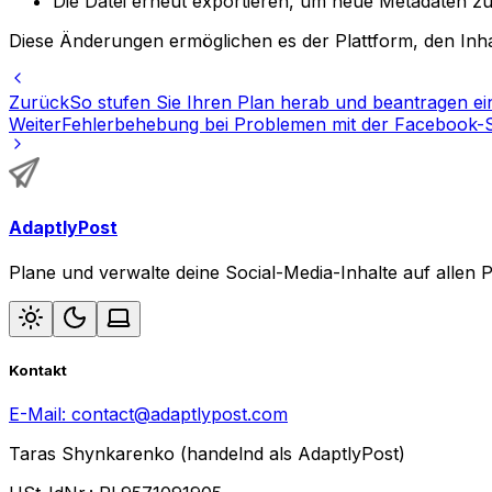
Die Datei erneut exportieren, um neue Metadaten z
Diese Änderungen ermöglichen es der Plattform, den Inhalt a
Zurück
So stufen Sie Ihren Plan herab und beantragen ei
Weiter
Fehlerbehebung bei Problemen mit der Facebook-S
AdaptlyPost
Plane und verwalte deine Social-Media-Inhalte auf allen
Kontakt
E-Mail:
contact@adaptlypost.com
Taras Shynkarenko (handelnd als AdaptlyPost)