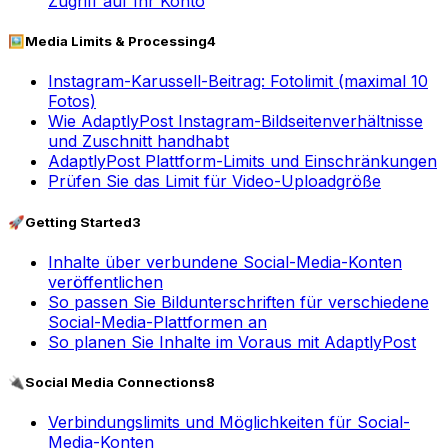
Zugriff auf Ihr Konto
🖼️
Media Limits & Processing
4
Instagram-Karussell-Beitrag: Fotolimit (maximal 10
Fotos)
Wie AdaptlyPost Instagram-Bildseitenverhältnisse
und Zuschnitt handhabt
AdaptlyPost Plattform-Limits und Einschränkungen
Prüfen Sie das Limit für Video-Uploadgröße
🚀
Getting Started
3
Inhalte über verbundene Social-Media-Konten
veröffentlichen
So passen Sie Bildunterschriften für verschiedene
Social-Media-Plattformen an
So planen Sie Inhalte im Voraus mit AdaptlyPost
🔌
Social Media Connections
8
Verbindungslimits und Möglichkeiten für Social-
Media-Konten