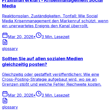
Praxisnah erklärt - Krisenmanagement Social
Media
Reaktionsplan, Zuständigkeiten, Tonfall: Wie Social
Media Krisenmanagement den Markenruf schützt, wenn
ein unerwartetes Ereignis den Kanal überrollt.
Mar 20, 2026
•
3
Min. Lesezeit
glossary
Sollten Sie auf allen sozialen Medien
gleichzeitig posten?
Gleichzeitig oder gestaffelt veröffentlichen: Wie eine
Cross-Posting-Strategie aufgebaut wird, wo sie an
Grenzen stößt und welche Fehler Reichweite kosten.
Mar 20, 2026
•
3
Min. Lesezeit
glossary