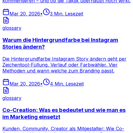
kommentieren – und ob die Taktik überhaupt noch wirkt.
Mar 20, 2026
•
3
Min. Lesezeit
glossary
Warum die Hintergrundfarbe bei Instagram
Stories ändern?
Die Hintergrundfarbe Instagram Story ändern geht per
Zeichentool-Füllung, Verlauf oder Farbwähler. Vier
Methoden und wann welche zum Branding passt.
Mar 20, 2026
•
4
Min. Lesezeit
glossary
Co-Creation: Was es bedeutet und wie man es
im Marketing einsetzt
Kunden, Community, Creator als Mitgestalter: Wie Co-