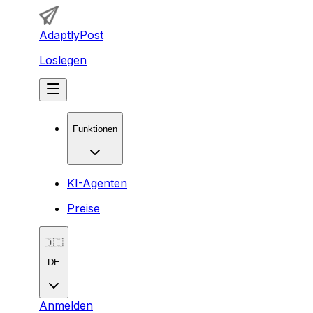
AdaptlyPost
Loslegen
Funktionen
KI-Agenten
Preise
🇩🇪
DE
Anmelden