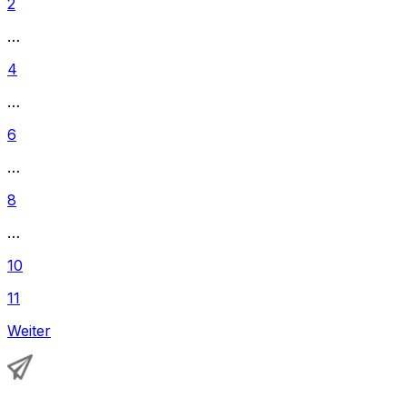
2
…
4
…
6
…
8
…
10
11
Weiter