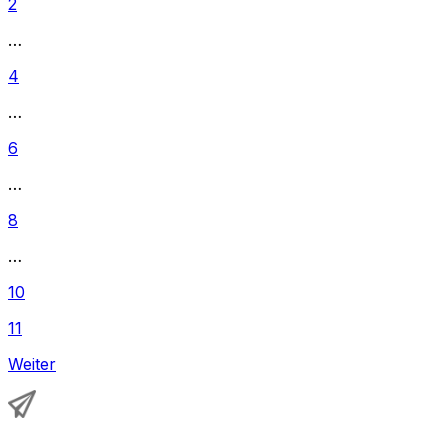
2
…
4
…
6
…
8
…
10
11
Weiter