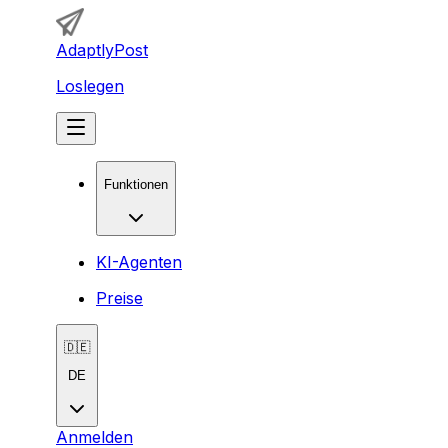
AdaptlyPost
Loslegen
Funktionen
KI-Agenten
Preise
🇩🇪
DE
Anmelden