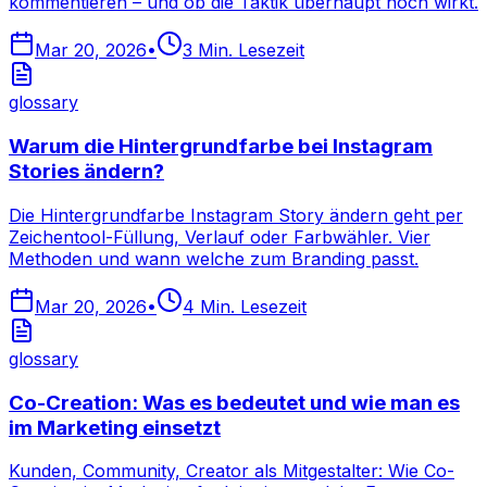
kommentieren – und ob die Taktik überhaupt noch wirkt.
Mar 20, 2026
•
3
Min. Lesezeit
glossary
Warum die Hintergrundfarbe bei Instagram
Stories ändern?
Die Hintergrundfarbe Instagram Story ändern geht per
Zeichentool-Füllung, Verlauf oder Farbwähler. Vier
Methoden und wann welche zum Branding passt.
Mar 20, 2026
•
4
Min. Lesezeit
glossary
Co-Creation: Was es bedeutet und wie man es
im Marketing einsetzt
Kunden, Community, Creator als Mitgestalter: Wie Co-