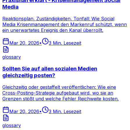
Praxisnah erklärt - Krisenmanagement Social
Media
Reaktionsplan, Zuständigkeiten, Tonfall: Wie Social
Media Krisenmanagement den Markenruf schützt, wenn
ein unerwartetes Ereignis den Kanal überrollt.
Mar 20, 2026
•
3
Min. Lesezeit
glossary
Sollten Sie auf allen sozialen Medien
gleichzeitig posten?
Gleichzeitig oder gestaffelt veröffentlichen: Wie eine
Cross-Posting-Strategie aufgebaut wird, wo sie an
Grenzen stößt und welche Fehler Reichweite kosten.
Mar 20, 2026
•
3
Min. Lesezeit
glossary