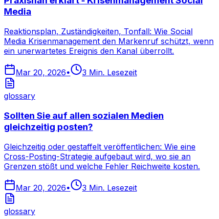
Praxisnah erklärt - Krisenmanagement Social
Media
Reaktionsplan, Zuständigkeiten, Tonfall: Wie Social
Media Krisenmanagement den Markenruf schützt, wenn
ein unerwartetes Ereignis den Kanal überrollt.
Mar 20, 2026
•
3
Min. Lesezeit
glossary
Sollten Sie auf allen sozialen Medien
gleichzeitig posten?
Gleichzeitig oder gestaffelt veröffentlichen: Wie eine
Cross-Posting-Strategie aufgebaut wird, wo sie an
Grenzen stößt und welche Fehler Reichweite kosten.
Mar 20, 2026
•
3
Min. Lesezeit
glossary