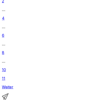
2
…
4
…
6
…
8
…
10
11
Weiter