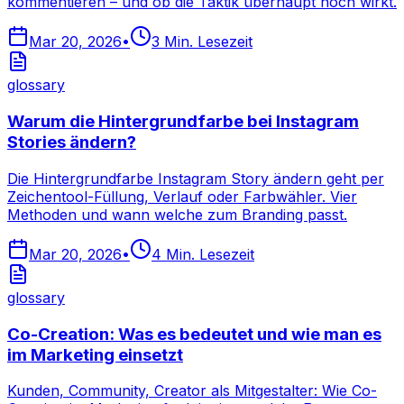
kommentieren – und ob die Taktik überhaupt noch wirkt.
Mar 20, 2026
•
3
Min. Lesezeit
glossary
Warum die Hintergrundfarbe bei Instagram
Stories ändern?
Die Hintergrundfarbe Instagram Story ändern geht per
Zeichentool-Füllung, Verlauf oder Farbwähler. Vier
Methoden und wann welche zum Branding passt.
Mar 20, 2026
•
4
Min. Lesezeit
glossary
Co-Creation: Was es bedeutet und wie man es
im Marketing einsetzt
Kunden, Community, Creator als Mitgestalter: Wie Co-