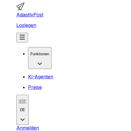
AdaptlyPost
Loslegen
Funktionen
KI-Agenten
Preise
🇩🇪
DE
Anmelden