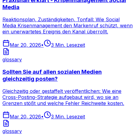
Praxisnah erklärt - Krisenmanagement Social
Media
Reaktionsplan, Zuständigkeiten, Tonfall: Wie Social
Media Krisenmanagement den Markenruf schützt, wenn
ein unerwartetes Ereignis den Kanal überrollt.
Mar 20, 2026
•
3
Min. Lesezeit
glossary
Sollten Sie auf allen sozialen Medien
gleichzeitig posten?
Gleichzeitig oder gestaffelt veröffentlichen: Wie eine
Cross-Posting-Strategie aufgebaut wird, wo sie an
Grenzen stößt und welche Fehler Reichweite kosten.
Mar 20, 2026
•
3
Min. Lesezeit
glossary