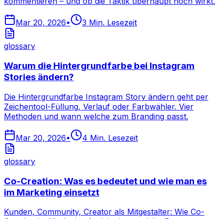
kommentieren – und ob die Taktik überhaupt noch wirkt.
Mar 20, 2026
•
3
Min. Lesezeit
glossary
Warum die Hintergrundfarbe bei Instagram
Stories ändern?
Die Hintergrundfarbe Instagram Story ändern geht per
Zeichentool-Füllung, Verlauf oder Farbwähler. Vier
Methoden und wann welche zum Branding passt.
Mar 20, 2026
•
4
Min. Lesezeit
glossary
Co-Creation: Was es bedeutet und wie man es
im Marketing einsetzt
Kunden, Community, Creator als Mitgestalter: Wie Co-