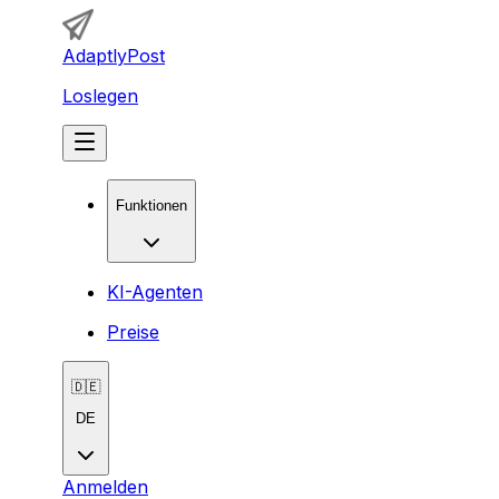
AdaptlyPost
Loslegen
Funktionen
KI-Agenten
Preise
🇩🇪
DE
Anmelden