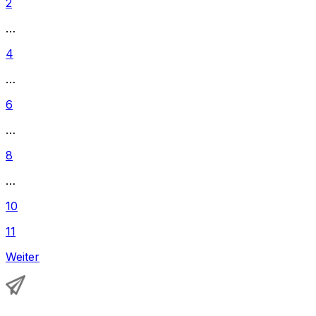
2
…
4
…
6
…
8
…
10
11
Weiter