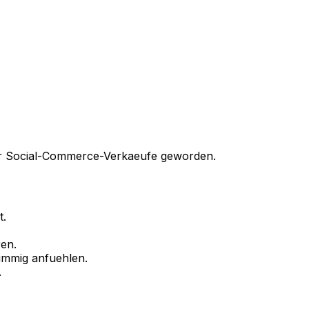
fuer Social-Commerce-Verkaeufe geworden.
t.
en.
timmig anfuehlen.
.