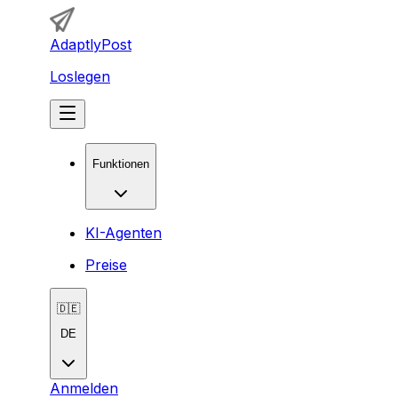
AdaptlyPost
Loslegen
Funktionen
KI-Agenten
Preise
🇩🇪
DE
Anmelden