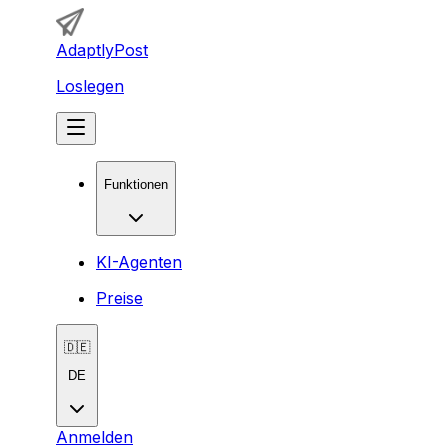
AdaptlyPost
Loslegen
Funktionen
KI-Agenten
Preise
🇩🇪
DE
Anmelden