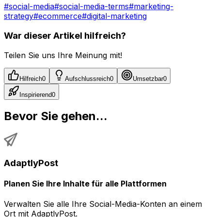
#
social-media
#
social-media-terms
#
marketing-
strategy
#
ecommerce
#
digital-marketing
War dieser Artikel hilfreich?
Teilen Sie uns Ihre Meinung mit!
Hilfreich
0
Aufschlussreich
0
Umsetzbar
0
Inspirierend
0
Bevor Sie gehen...
AdaptlyPost
Planen Sie Ihre Inhalte für alle Plattformen
Verwalten Sie alle Ihre Social-Media-Konten an einem
Ort mit AdaptlyPost.