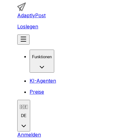
AdaptlyPost
Loslegen
Funktionen
KI-Agenten
Preise
🇩🇪
DE
Anmelden