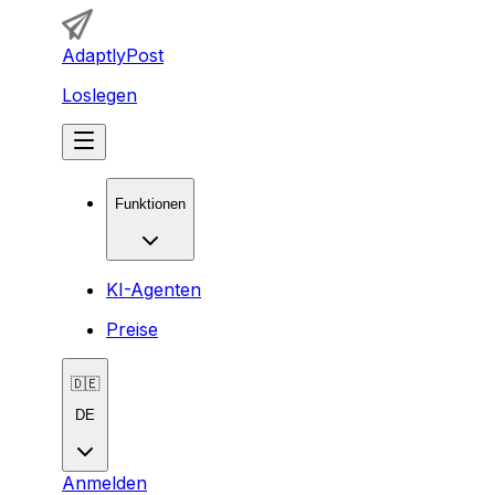
AdaptlyPost
Loslegen
Funktionen
KI-Agenten
Preise
🇩🇪
DE
Anmelden