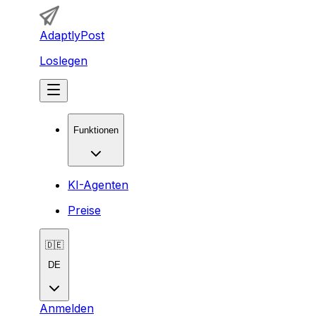
AdaptlyPost
Loslegen
Funktionen
KI-Agenten
Preise
🇩🇪
DE
Anmelden