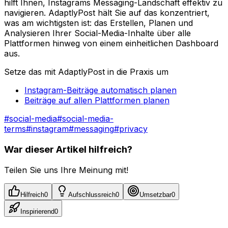
hilft Ihnen, Instagrams Messaging-Landschaft effektiv zu
navigieren. AdaptlyPost hält Sie auf das konzentriert,
was am wichtigsten ist: das Erstellen, Planen und
Analysieren Ihrer Social-Media-Inhalte über alle
Plattformen hinweg von einem einheitlichen Dashboard
aus.
Setze das mit AdaptlyPost in die Praxis um
Instagram-Beiträge automatisch planen
Beiträge auf allen Plattformen planen
#
social-media
#
social-media-
terms
#
instagram
#
messaging
#
privacy
War dieser Artikel hilfreich?
Teilen Sie uns Ihre Meinung mit!
Hilfreich
0
Aufschlussreich
0
Umsetzbar
0
Inspirierend
0