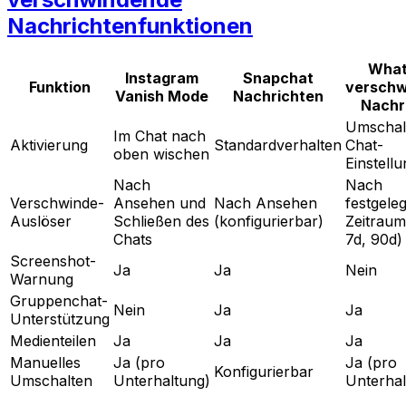
Nachrichtenfunktionen
What
Instagram
Snapchat
Funktion
verschw
Vanish Mode
Nachrichten
Nachr
Umschal
Im Chat nach
Aktivierung
Standardverhalten
Chat-
oben wischen
Einstell
Nach
Nach
Verschwinde-
Ansehen und
Nach Ansehen
festgele
Auslöser
Schließen des
(konfigurierbar)
Zeitraum
Chats
7d, 90d)
Screenshot-
Ja
Ja
Nein
Warnung
Gruppenchat-
Nein
Ja
Ja
Unterstützung
Medienteilen
Ja
Ja
Ja
Manuelles
Ja (pro
Ja (pro
Konfigurierbar
Umschalten
Unterhaltung)
Unterhal