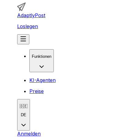
AdaptlyPost
Loslegen
Funktionen
KI-Agenten
Preise
🇩🇪
DE
Anmelden