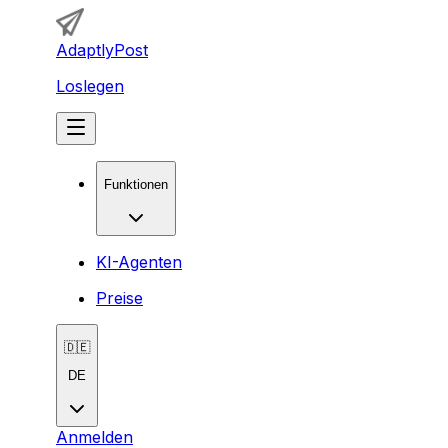
AdaptlyPost
Loslegen
Funktionen
KI-Agenten
Preise
🇩🇪
DE
Anmelden