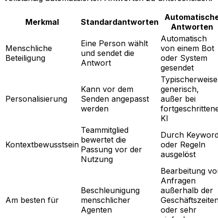
Automatisch
Merkmal
Standardantworten
Antworten
Automatisch
Eine Person wählt
Menschliche
von einem Bot
und sendet die
Beteiligung
oder System
Antwort
gesendet
Typischerweise
Kann vor dem
generisch,
Personalisierung
Senden angepasst
außer bei
werden
fortgeschritten
KI
Teammitglied
Durch Keywor
bewertet die
Kontextbewusstsein
oder Regeln
Passung vor der
ausgelöst
Nutzung
Bearbeitung vo
Anfragen
Beschleunigung
außerhalb der
Am besten für
menschlicher
Geschäftszeite
Agenten
oder sehr