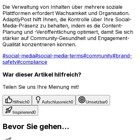
Die Verwaltung von Inhalten über mehrere soziale
Plattformen erfordert Wachsamkeit und Organisation.
AdaptlyPost hilft Ihnen, die Kontrolle über Ihre Social-
Media-Präsenz zu behalten, indem es die Content-
Planung und -Veröffentlichung optimiert, damit Sie sich
stärker auf Community-Gesundheit und Engagement-
Qualität konzentrieren können.
#
social-media
#
social-media-terms
#
community
#
brand-
safety
#
compliance
War dieser Artikel hilfreich?
Teilen Sie uns Ihre Meinung mit!
Hilfreich
0
Aufschlussreich
0
Umsetzbar
0
Inspirierend
0
Bevor Sie gehen...