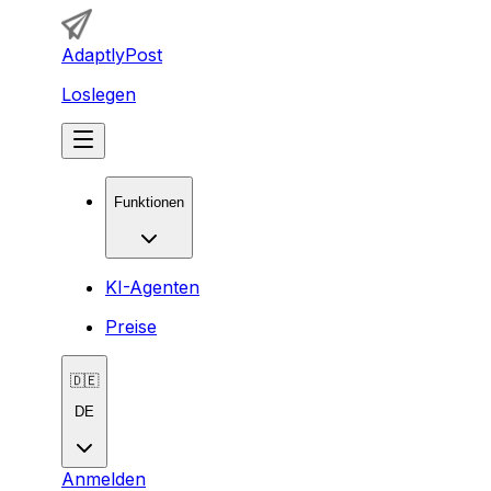
AdaptlyPost
Loslegen
Funktionen
KI-Agenten
Preise
🇩🇪
DE
Anmelden