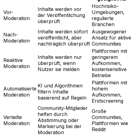
Hochrisiko-
Inhalte werden vor
Vor-
Umgebungen,
der Veröffentlichung
Moderation
regulierte
überprüft
Branchen
Inhalte werden sofort
Ausgewogener
Nach-
veröffentlicht, aber
Ansatz für aktive
Moderation
nachträglich überprüft
Communities
Plattformen mit
Inhalte werden nur
geringerem
Reaktive
überprüft, wenn
Aufkommen,
Moderation
Nutzer sie melden
kostensensitive
Betriebe
Plattformen mit
KI und Algorithmen
Automatisierte
hohem
filtern Inhalte
Moderation
Aufkommen,
basierend auf Regeln
Erstscreening
Community-Mitglieder
Große
helfen durch
Verteilte
Communities,
Abstimmung oder
Moderation
Plattformen wie
Markierung bei der
Reddit
Moderation