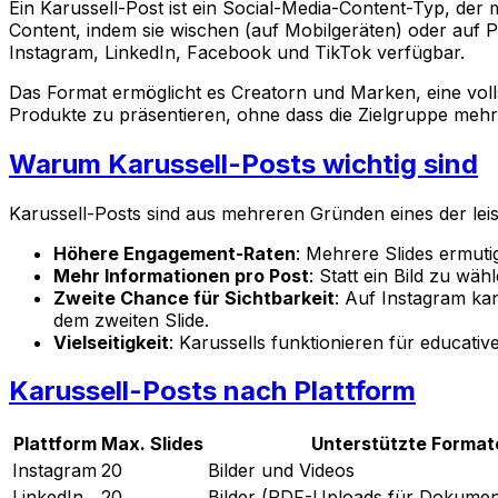
Ein Karussell-Post ist ein Social-Media-Content-Typ, der 
Content, indem sie wischen (auf Mobilgeräten) oder auf Pf
Instagram, LinkedIn, Facebook und TikTok verfügbar.
Das Format ermöglicht es Creatorn und Marken, eine volls
Produkte zu präsentieren, ohne dass die Zielgruppe meh
Warum Karussell-Posts wichtig sind
Karussell-Posts sind aus mehreren Gründen eines der lei
Höhere Engagement-Raten
: Mehrere Slides ermuti
Mehr Informationen pro Post
: Statt ein Bild zu wä
Zweite Chance für Sichtbarkeit
: Auf Instagram ka
dem zweiten Slide.
Vielseitigkeit
: Karussells funktionieren für educati
Karussell-Posts nach Plattform
Plattform
Max. Slides
Unterstützte Format
Instagram
20
Bilder und Videos
LinkedIn
20
Bilder (PDF-Uploads für Dokumen