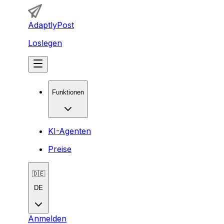
AdaptlyPost
Loslegen
Funktionen
KI-Agenten
Preise
🇩🇪
DE
Anmelden