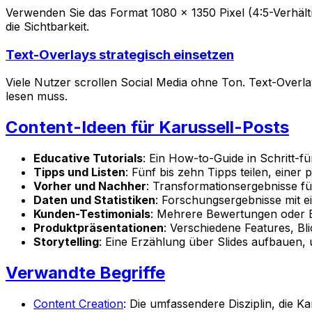
Verwenden Sie das Format 1080 x 1350 Pixel (4:5-Verhältn
die Sichtbarkeit.
Text-Overlays strategisch einsetzen
Viele Nutzer scrollen Social Media ohne Ton. Text-Overlay
lesen muss.
Content-Ideen für Karussell-Posts
Educative Tutorials
: Ein How-to-Guide in Schritt-für
Tipps und Listen
: Fünf bis zehn Tipps teilen, einer p
Vorher und Nachher
: Transformationsergebnisse fü
Daten und Statistiken
: Forschungsergebnisse mit ein
Kunden-Testimonials
: Mehrere Bewertungen oder Er
Produktpräsentationen
: Verschiedene Features, B
Storytelling
: Eine Erzählung über Slides aufbauen,
Verwandte Begriffe
Content Creation
: Die umfassendere Disziplin, die K