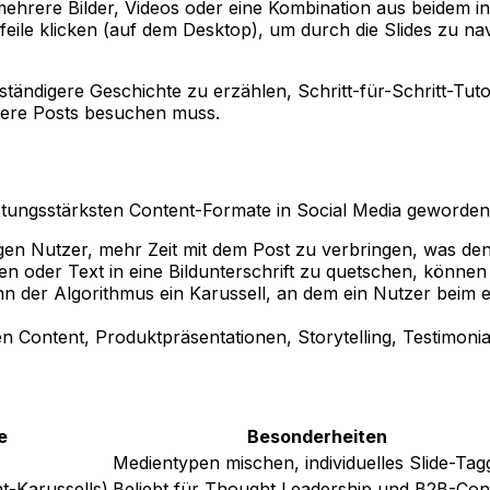
mehrere Bilder, Videos oder eine Kombination aus beidem in
eile klicken (auf dem Desktop), um durch die Slides zu nav
tändigere Geschichte zu erzählen, Schritt-für-Schritt-Tuto
rere Posts besuchen muss.
stungsstärksten Content-Formate in Social Media geworden
gen Nutzer, mehr Zeit mit dem Post zu verbringen, was den 
hlen oder Text in eine Bildunterschrift zu quetschen, können
nn der Algorithmus ein Karussell, an dem ein Nutzer beim e
ven Content, Produktpräsentationen, Storytelling, Testimon
e
Besonderheiten
Medientypen mischen, individuelles Slide-Tag
t-Karussells)
Beliebt für Thought Leadership und B2B-Con