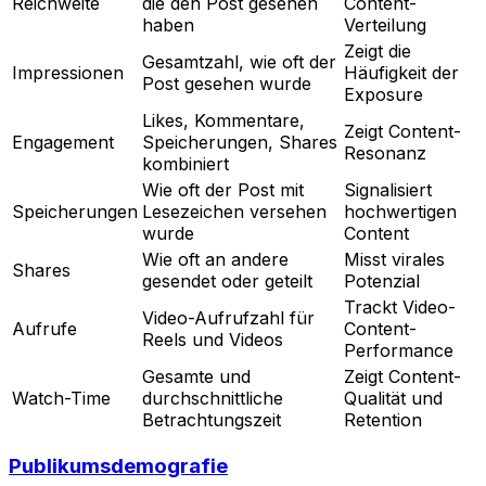
Reichweite
die den Post gesehen
Content-
haben
Verteilung
Zeigt die
Gesamtzahl, wie oft der
Impressionen
Häufigkeit der
Post gesehen wurde
Exposure
Likes, Kommentare,
Zeigt Content-
Engagement
Speicherungen, Shares
Resonanz
kombiniert
Wie oft der Post mit
Signalisiert
Speicherungen
Lesezeichen versehen
hochwertigen
wurde
Content
Wie oft an andere
Misst virales
Shares
gesendet oder geteilt
Potenzial
Trackt Video-
Video-Aufrufzahl für
Aufrufe
Content-
Reels und Videos
Performance
Gesamte und
Zeigt Content-
Watch-Time
durchschnittliche
Qualität und
Betrachtungszeit
Retention
Publikumsdemografie