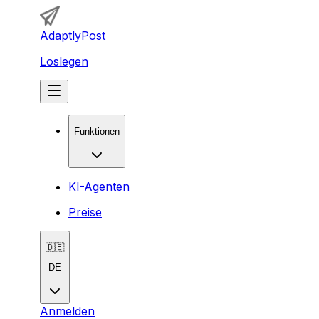
AdaptlyPost
Loslegen
Funktionen
KI-Agenten
Preise
🇩🇪
DE
Anmelden