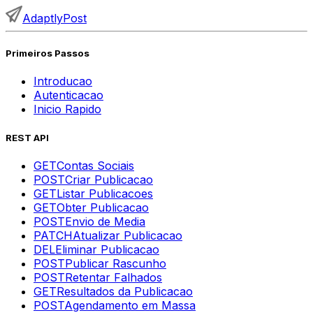
AdaptlyPost
Primeiros Passos
Introducao
Autenticacao
Inicio Rapido
REST API
GET
Contas Sociais
POST
Criar Publicacao
GET
Listar Publicacoes
GET
Obter Publicacao
POST
Envio de Media
PATCH
Atualizar Publicacao
DEL
Eliminar Publicacao
POST
Publicar Rascunho
POST
Retentar Falhados
GET
Resultados da Publicacao
POST
Agendamento em Massa