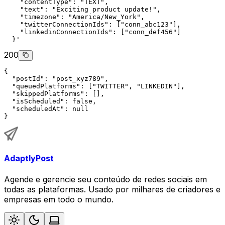
"contentType"
: 
"TEXT"
,
"text"
: 
"Exciting product update!"
,
"timezone"
: 
"America/New_York"
,
"twitterConnectionIds"
: [
"conn_abc123"
],
"linkedinConnectionIds"
: [
"conn_def456"
]
  }'
200
{
"postId"
: 
"post_xyz789"
,
"queuedPlatforms"
: [
"TWITTER"
, 
"LINKEDIN"
],
"skippedPlatforms"
: [],
"isScheduled"
: 
false
,
"scheduledAt"
: 
null
}
AdaptlyPost
Agende e gerencie seu conteúdo de redes sociais em
todas as plataformas. Usado por milhares de criadores e
empresas em todo o mundo.