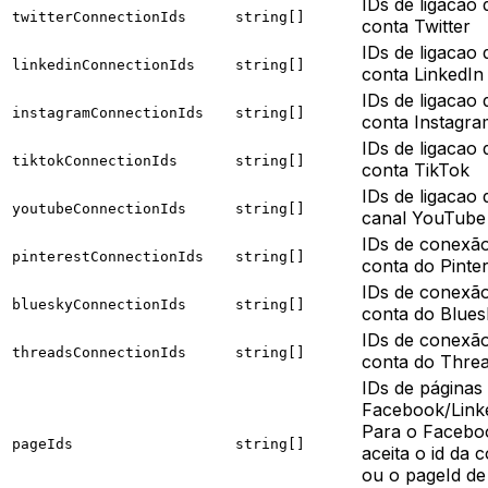
IDs de ligacao 
twitterConnectionIds
string[]
conta Twitter
IDs de ligacao 
linkedinConnectionIds
string[]
conta LinkedIn
IDs de ligacao 
instagramConnectionIds
string[]
conta Instagra
IDs de ligacao 
tiktokConnectionIds
string[]
conta TikTok
IDs de ligacao 
youtubeConnectionIds
string[]
canal YouTube
IDs de conexã
pinterestConnectionIds
string[]
conta do Pinter
IDs de conexã
blueskyConnectionIds
string[]
conta do Blues
IDs de conexã
threadsConnectionIds
string[]
conta do Thre
IDs de páginas
Facebook/Link
Para o Facebo
pageIds
string[]
aceita o id da 
ou o pageId de