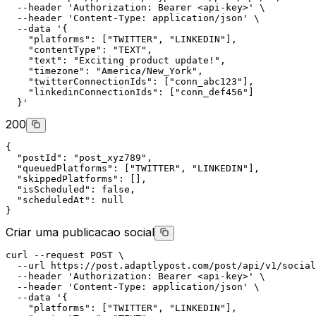
--header
'Authorization: Bearer <api-key>'
 \
--header
'Content-Type: application/json'
 \
--data
 '{
"platforms"
: [
"TWITTER"
, 
"LINKEDIN"
],
"contentType"
: 
"TEXT"
,
"text"
: 
"Exciting product update!"
,
"timezone"
: 
"America/New_York"
,
"twitterConnectionIds"
: [
"conn_abc123"
],
"linkedinConnectionIds"
: [
"conn_def456"
]
  }'
200
{
"postId"
: 
"post_xyz789"
,
"queuedPlatforms"
: [
"TWITTER"
, 
"LINKEDIN"
],
"skippedPlatforms"
: [],
"isScheduled"
: 
false
,
"scheduledAt"
: 
null
}
Criar uma publicacao social
curl
--request
POST
 \
--url
 https://post.adaptlypost.com/post/api/v1/social
--header
'Authorization: Bearer <api-key>'
 \
--header
'Content-Type: application/json'
 \
--data
 '{
"platforms"
: [
"TWITTER"
, 
"LINKEDIN"
],