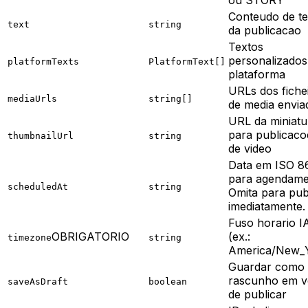
ou STORY
Conteudo de te
text
string
da publicacao
Textos
personalizados
platformTexts
PlatformText[]
plataforma
URLs dos fiche
mediaUrls
string[]
de media envia
URL da miniatu
para publicaco
thumbnailUrl
string
de video
Data em ISO 8
para agendame
scheduledAt
string
Omita para pub
imediatamente.
Fuso horario 
OBRIGATORIO
(ex.:
timezone
string
America/New_
Guardar como
rascunho em v
saveAsDraft
boolean
de publicar