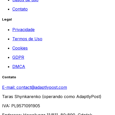
Contato
Legal
Privacidade
Termos de Uso
Cookies
GDPR
DMCA
Contato
E-mail:
contact@adaptlypost.com
Taras Shynkarenko (operando como AdaptlyPost)
IVA: PL9571091905
Endereço: Heweliusza 11/811, 80-890, Gdańsk