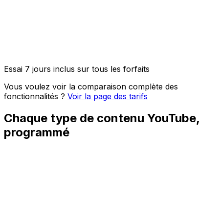
Accès API et intégration OpenClaw
Posts image, vidéo et carrousel
Essai 7 jours inclus sur tous les forfaits
Vous voulez voir la comparaison complète des
fonctionnalités ?
Voir la page des tarifs
Chaque type de contenu YouTube,
programmé
Vidéos longues
Vidéos longues avec titres, descriptions, tags et
miniatures personnalisés.
Shorts
Shorts verticaux jusqu'à 60 secondes, programmés
dans ton fil YouTube Shorts.