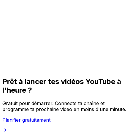
Premières
Programme des premières pour que tes abonnés
assistent au lancement avec toi.
Posts Communauté
Mets en file des posts texte et image pour l'onglet
Communauté YouTube entre deux sorties.
Prêt à lancer tes vidéos YouTube à
l'heure ?
Gratuit pour démarrer. Connecte ta chaîne et
programme ta prochaine vidéo en moins d'une minute.
Planifier gratuitement