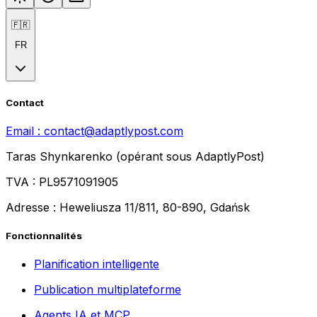
🇫🇷
FR
Contact
Email :
contact@adaptlypost.com
Taras Shynkarenko (opérant sous AdaptlyPost)
TVA : PL9571091905
Adresse : Heweliusza 11/811, 80-890, Gdańsk
Fonctionnalités
Planification intelligente
Publication multiplateforme
Agents IA et MCP