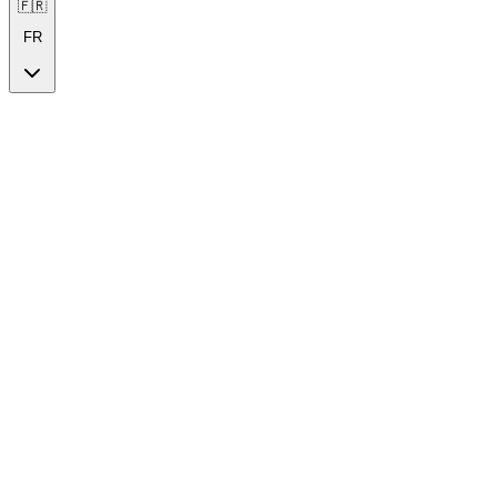
🇫🇷
FR