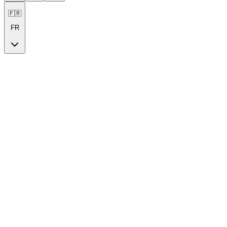
🇫🇷
FR