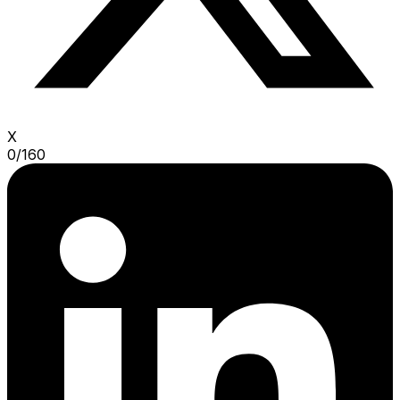
X
0
/
160