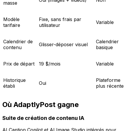
Oui (images + vidéos)
Non
masse
Modèle
Fixe, sans frais par
Variable
tarifaire
utilisateur
Calendrier de
Calendrier
Glisser-déposer visuel
contenu
basique
Prix de départ
19 $/mois
Variable
Historique
Plateforme
Oui
établi
plus récente
Où AdaptlyPost gagne
Suite de création de contenu IA
AI Caption Copilot et AI Image Studio intégrés pour