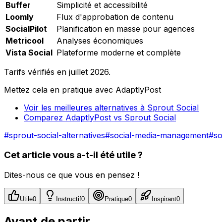
Buffer
Simplicité et accessibilité
Loomly
Flux d'approbation de contenu
SocialPilot
Planification en masse pour agences
Metricool
Analyses économiques
Vista Social
Plateforme moderne et complète
Tarifs vérifiés en juillet 2026.
Mettez cela en pratique avec AdaptlyPost
Voir les meilleures alternatives à Sprout Social
Comparez AdaptlyPost vs Sprout Social
#
sprout-social-alternatives
#
social-media-management
#
so
Cet article vous a-t-il été utile ?
Dites-nous ce que vous en pensez !
Utile
0
Instructif
0
Pratique
0
Inspirant
0
Avant de partir...