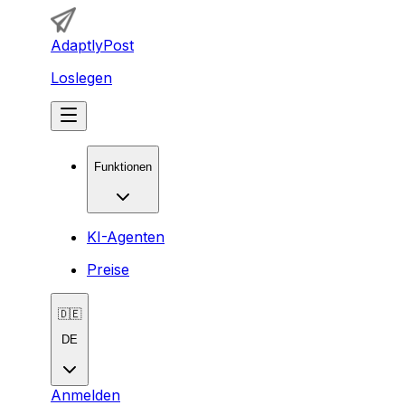
AdaptlyPost
Loslegen
Funktionen
KI-Agenten
Preise
🇩🇪
DE
Anmelden