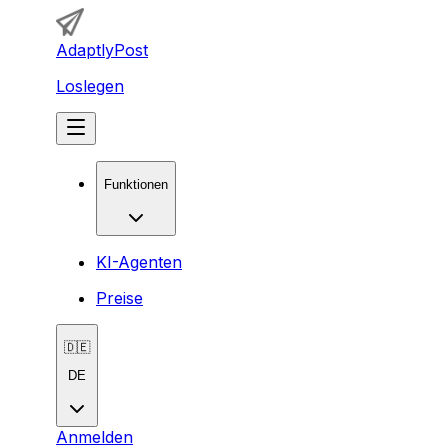
AdaptlyPost
Loslegen
Funktionen
KI-Agenten
Preise
🇩🇪
DE
Anmelden