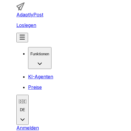
AdaptlyPost
Loslegen
Funktionen
KI-Agenten
Preise
🇩🇪
DE
Anmelden