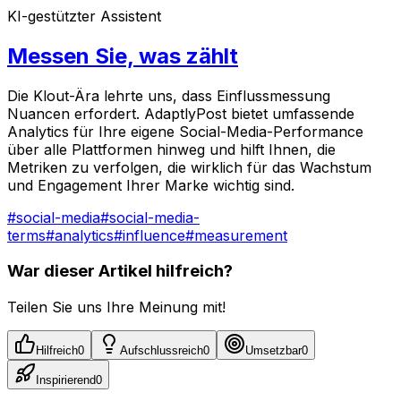
KI-gestützter Assistent
Messen Sie, was zählt
Die Klout-Ära lehrte uns, dass Einflussmessung
Nuancen erfordert. AdaptlyPost bietet umfassende
Analytics für Ihre eigene Social-Media-Performance
über alle Plattformen hinweg und hilft Ihnen, die
Metriken zu verfolgen, die wirklich für das Wachstum
und Engagement Ihrer Marke wichtig sind.
#
social-media
#
social-media-
terms
#
analytics
#
influence
#
measurement
War dieser Artikel hilfreich?
Teilen Sie uns Ihre Meinung mit!
Hilfreich
0
Aufschlussreich
0
Umsetzbar
0
Inspirierend
0