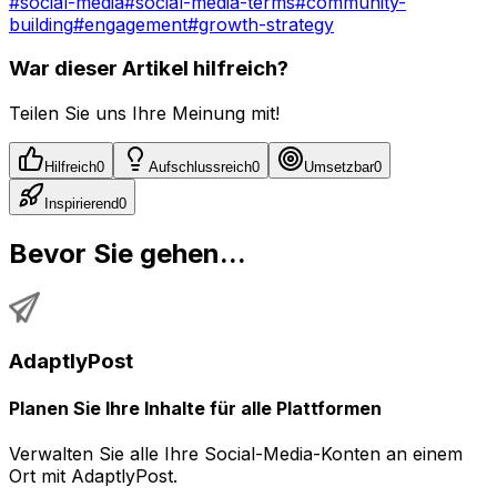
#
social-media
#
social-media-terms
#
community-
building
#
engagement
#
growth-strategy
War dieser Artikel hilfreich?
Teilen Sie uns Ihre Meinung mit!
Hilfreich
0
Aufschlussreich
0
Umsetzbar
0
Inspirierend
0
Bevor Sie gehen...
AdaptlyPost
Planen Sie Ihre Inhalte für alle Plattformen
Verwalten Sie alle Ihre Social-Media-Konten an einem
Ort mit AdaptlyPost.