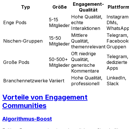
Engagement-
Typ
Größe
Plattfor
Qualität
Hohe Qualität,
Instagram
5-15
Enge Pods
echte
DMs,
Mitglieder
Interaktionen
WhatsAp
Mittlere
Telegram,
15-50
Nischen-Gruppen
Qualität,
Facebook
Mitglieder
themenrelevant
Gruppen
Oft niedrige
Telegram,
50-500+
Qualität,
Große Pods
dedizierte
Mitglieder
generische
Apps
Kommentare
Hohe Qualität,
LinkedIn,
Branchennetzwerke
Variiert
professionell
Slack
Vorteile von Engagement
Communities
Algorithmus-Boost