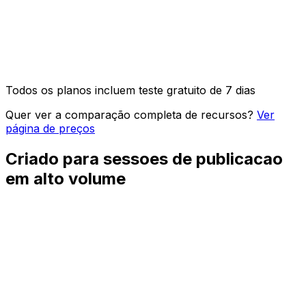
Acesso à API e integração OpenClaw
Posts de imagem, vídeo e carrossel
Todos os planos incluem teste gratuito de 7 dias
Quer ver a comparação completa de recursos?
Ver
página de preços
Criado para sessoes de publicacao
em alto volume
Uploads em lote
Prepare muitos posts de imagem, video, link e texto em
uma sessao focada, sem repetir o workflow todos os
dias.
Captions prontas por plataforma
Adapte uma ideia de campanha em updates curtos,