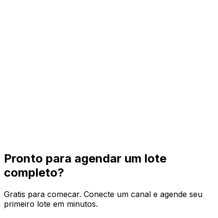
posts profissionais, captions de video e chamadas por
canal.
Pontos de aprovacao
Mantenha humanos no controle de horario, texto, links,
midia e compliance antes que o lote chegue aos perfis
ao vivo.
Controle de calendario
Encontre lacunas, evite dias lotados e distribua
conteudo de campanha pelas semanas e canais certos.
Pronto para agendar um lote
completo?
Gratis para comecar. Conecte um canal e agende seu
primeiro lote em minutos.