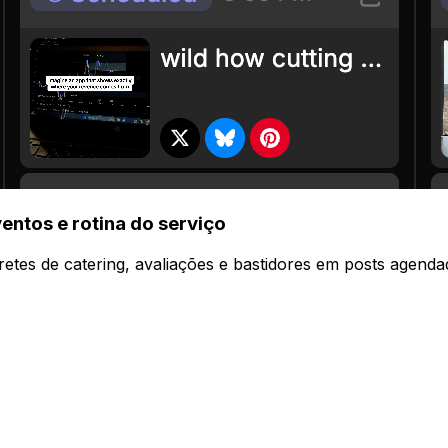
entos e rotina do serviço
etes de catering, avaliações e bastidores em posts agenda
vez
m um clique. Cada post se adapta automaticamente.