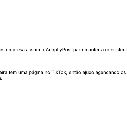
m um lugar. Saiba exatamente o que vai ao ar e quando.
enas empresas usam o AdaptlyPost para manter a consistên
ira tem uma página no TikTok, então ajudo agendando os p
.