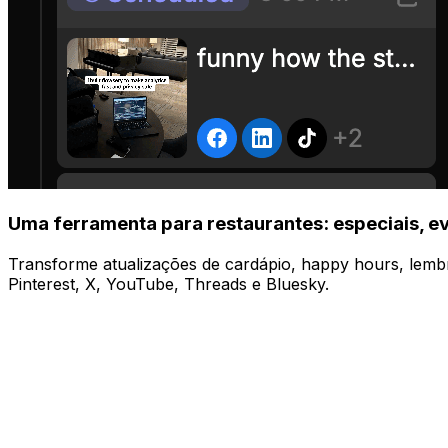
Uma ferramenta para restaurantes: especiais, ev
Transforme atualizações de cardápio, happy hours, lembr
Pinterest, X, YouTube, Threads e Bluesky.
Gerir
Publique em todas as suas plataformas de uma 
Compartilhe no Instagram, TikTok, YouTube, X e mais co
Agendar
Calendário visual de conteúdo