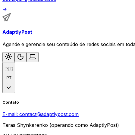
AdaptlyPost
Agende e gerencie seu conteúdo de redes sociais em tod
🇵🇹
PT
Contato
E-mail:
contact@adaptlypost.com
Taras Shynkarenko (operando como AdaptlyPost)