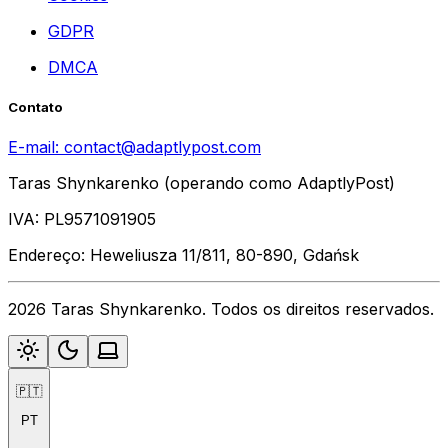
GDPR
DMCA
Contato
E-mail:
contact@adaptlypost.com
Taras Shynkarenko (operando como AdaptlyPost)
IVA: PL9571091905
Endereço: Heweliusza 11/811, 80-890, Gdańsk
2026 Taras Shynkarenko. Todos os direitos reservados.
🇵🇹
PT