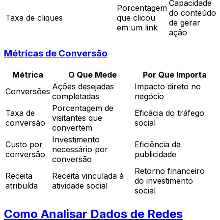
Capacidade
Porcentagem
do conteúdo
Taxa de cliques
que clicou
de gerar
em um link
ação
Métricas de Conversão
Métrica
O Que Mede
Por Que Importa
Ações desejadas
Impacto direto no
Conversões
completadas
negócio
Porcentagem de
Taxa de
Eficácia do tráfego
visitantes que
conversão
social
convertem
Investimento
Custo por
Eficiência da
necessário por
conversão
publicidade
conversão
Retorno financeiro
Receita
Receita vinculada à
do investimento
atribuída
atividade social
social
Como Analisar Dados de Redes