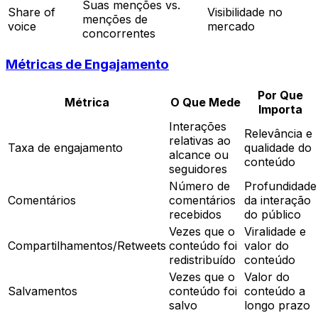
Suas menções vs.
Share of
Visibilidade no
menções de
voice
mercado
concorrentes
Métricas de Engajamento
Por Que
Métrica
O Que Mede
Importa
Interações
Relevância e
relativas ao
Taxa de engajamento
qualidade do
alcance ou
conteúdo
seguidores
Número de
Profundidade
Comentários
comentários
da interação
recebidos
do público
Vezes que o
Viralidade e
Compartilhamentos/Retweets
conteúdo foi
valor do
redistribuído
conteúdo
Vezes que o
Valor do
Salvamentos
conteúdo foi
conteúdo a
salvo
longo prazo