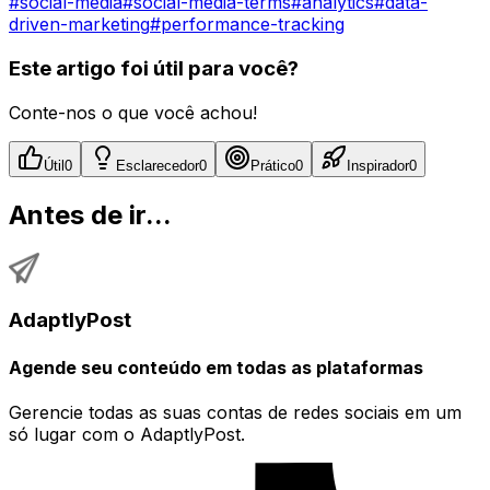
#
social-media
#
social-media-terms
#
analytics
#
data-
driven-marketing
#
performance-tracking
Este artigo foi útil para você?
Conte-nos o que você achou!
Útil
0
Esclarecedor
0
Prático
0
Inspirador
0
Antes de ir...
AdaptlyPost
Agende seu conteúdo em todas as plataformas
Gerencie todas as suas contas de redes sociais em um
só lugar com o AdaptlyPost.