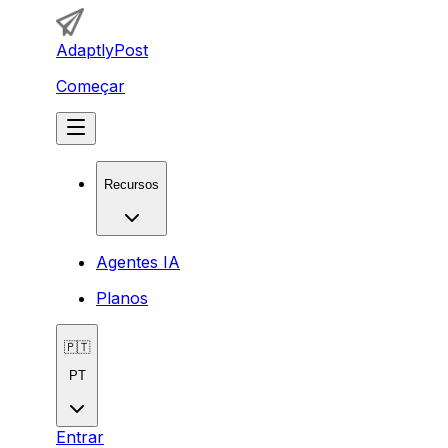
AdaptlyPost
Começar
Recursos
Agentes IA
Planos
🇵🇹
PT
Entrar