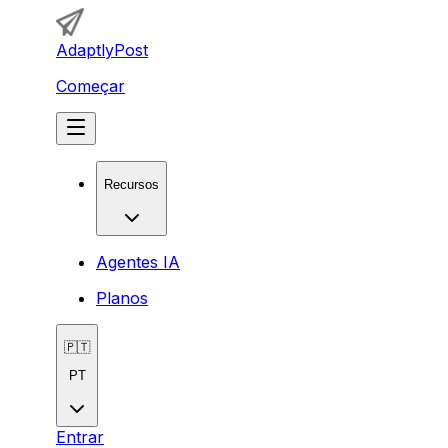
AdaptlyPost
Começar
Recursos
Agentes IA
Planos
🇵🇹
PT
Entrar