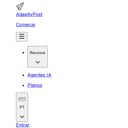
AdaptlyPost
Começar
Recursos
Agentes IA
Planos
🇵🇹
PT
Entrar