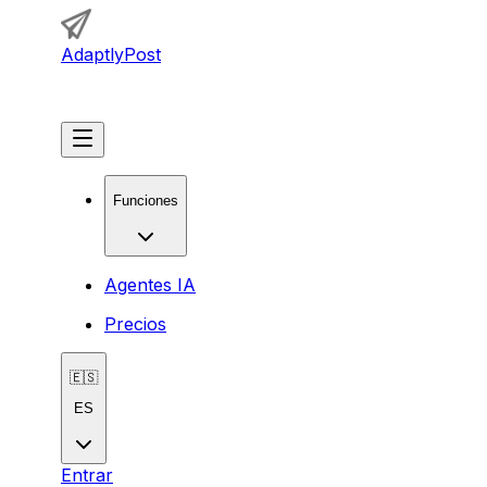
AdaptlyPost
Comenzar
Funciones
Agentes IA
Precios
🇪🇸
ES
Entrar