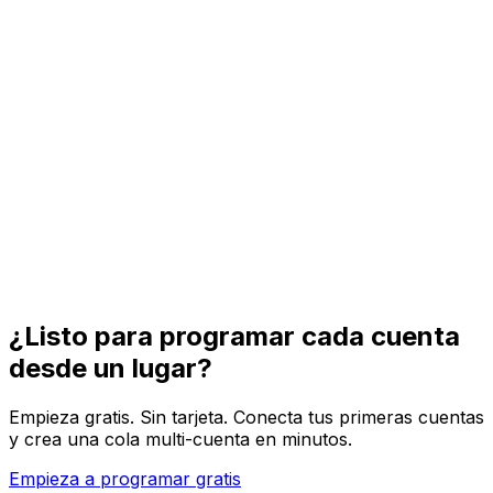
Captions listos por plataforma
Adapta tono, longitud, hashtags, menciones y medios
antes de que cada versión específica de cuenta se
publique.
Visibilidad de publicación
Sigue borradores, posts programados y publicaciones
activas en todas las cuentas conectadas desde un
calendario.
¿Listo para programar cada cuenta
desde un lugar?
Empieza gratis. Sin tarjeta. Conecta tus primeras cuentas
y crea una cola multi-cuenta en minutos.
Empieza a programar gratis