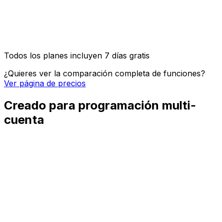
Acceso API e integración OpenClaw
Posts de imagen, video y carrusel
Todos los planes incluyen 7 días gratis
¿Quieres ver la comparación completa de funciones?
Ver página de precios
Creado para programación multi-
cuenta
Cuentas de clientes y marcas
Mantén cada cliente, marca, ubicación o proyecto en su
propio workspace mientras programas desde el mismo
flujo tranquilo.
Filtros por cuenta
Ve qué está en cola para cada perfil, así la campaña
equivocada nunca llega a la cuenta equivocada.