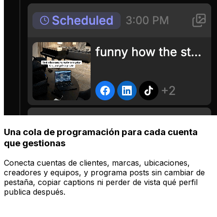
Una cola de programación para cada cuenta
que gestionas
Conecta cuentas de clientes, marcas, ubicaciones,
creadores y equipos, y programa posts sin cambiar de
pestaña, copiar captions ni perder de vista qué perfil
publica después.
Gestionar
Publica en todas tus plataformas a la vez