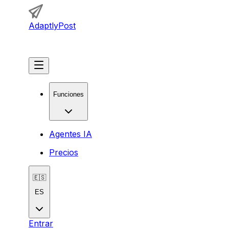
AdaptlyPost
Comenzar
Funciones
Agentes IA
Precios
🇪🇸
ES
Entrar