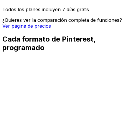
Posts de imagen, video y carrusel
Todos los planes incluyen 7 días gratis
¿Quieres ver la comparación completa de funciones?
Ver página de precios
Cada formato de Pinterest,
programado
Pins estándar
Pins verticales con imagen, títulos, descripciones y
enlaces de destino.
Pines de vídeo
Pins de video con reproducción automática que
destacan en el feed de Pinterest.
Pines de ideas
Idea Pins de varias páginas para tutoriales, recetas e
historias visuales.