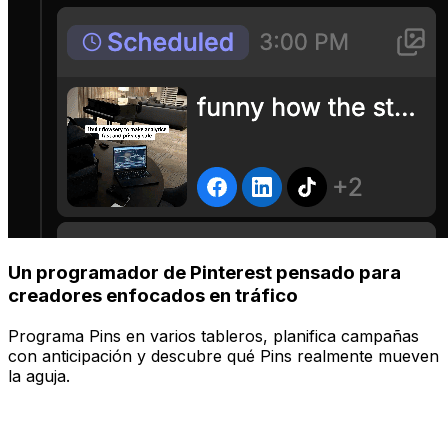
Un programador de Pinterest pensado para
creadores enfocados en tráfico
Programa Pins en varios tableros, planifica campañas
con anticipación y descubre qué Pins realmente mueven
la aguja.
Gestionar
Publica en todas tus plataformas a la vez