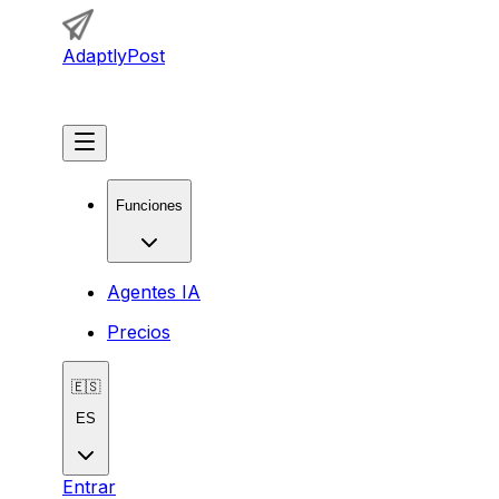
AdaptlyPost
Comenzar
Funciones
Agentes IA
Precios
🇪🇸
ES
Entrar