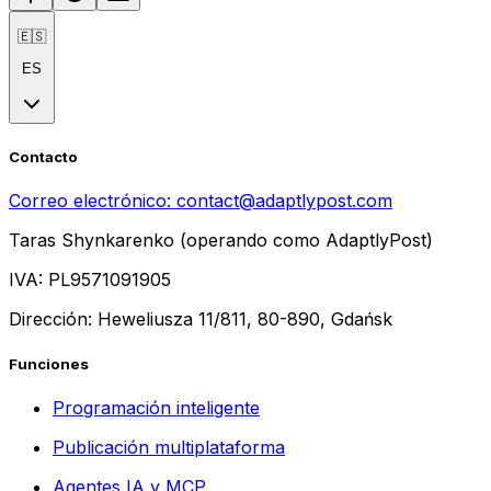
🇪🇸
ES
Contacto
Correo electrónico:
contact@adaptlypost.com
Taras Shynkarenko (operando como AdaptlyPost)
IVA: PL9571091905
Dirección: Heweliusza 11/811, 80-890, Gdańsk
Funciones
Programación inteligente
Publicación multiplataforma
Agentes IA y MCP