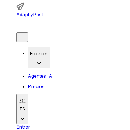
AdaptlyPost
Comenzar
Funciones
Agentes IA
Precios
🇪🇸
ES
Entrar