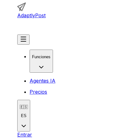
AdaptlyPost
Comenzar
Funciones
Agentes IA
Precios
🇪🇸
ES
Entrar