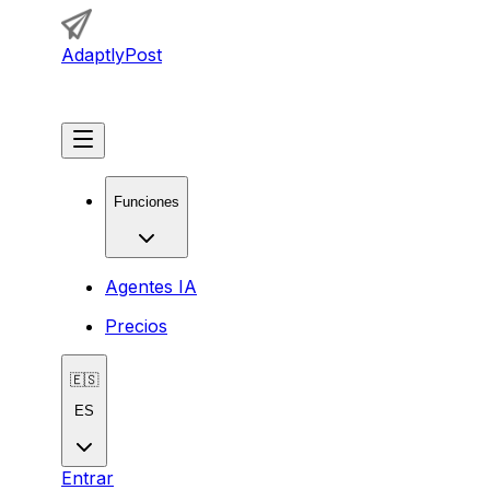
AdaptlyPost
Comenzar
Funciones
Agentes IA
Precios
🇪🇸
ES
Entrar