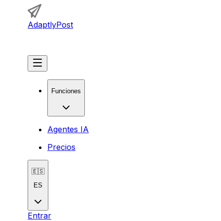
AdaptlyPost
Comenzar
Funciones
Agentes IA
Precios
🇪🇸
ES
Entrar