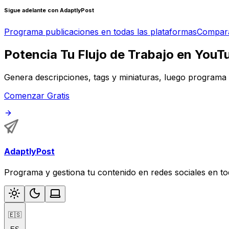
Sigue adelante con AdaptlyPost
Programa publicaciones en todas las plataformas
Compara
Potencia Tu Flujo de Trabajo en YouT
Genera descripciones, tags y miniaturas, luego programa
Comenzar Gratis
AdaptlyPost
Programa y gestiona tu contenido en redes sociales en t
🇪🇸