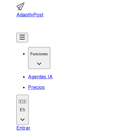
AdaptlyPost
Comenzar
Funciones
Agentes IA
Precios
🇪🇸
ES
Entrar