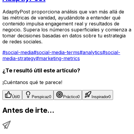
AdaptlyPost proporciona análisis que van más allá de
las métricas de vanidad, ayudándote a entender qué
contenido impulsa engagement real y resultados de
negocio. Supera los números superficiales y comienza a
tomar decisiones basadas en datos sobre tu estrategia
de redes sociales.
#
social-media
#
social-media-terms
#
analytics
#
social-
media-strategy
#
marketing-metrics
¿Te resultó útil este artículo?
¡Cuéntanos qué te parece!
Útil
0
Perspicaz
0
Práctico
0
Inspirador
0
Antes de irte...