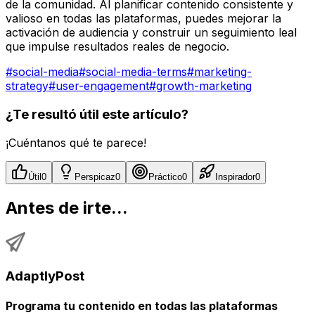
de la comunidad. Al planificar contenido consistente y
valioso en todas las plataformas, puedes mejorar la
activación de audiencia y construir un seguimiento leal
que impulse resultados reales de negocio.
#
social-media
#
social-media-terms
#
marketing-
strategy
#
user-engagement
#
growth-marketing
¿Te resultó útil este artículo?
¡Cuéntanos qué te parece!
Útil
0
Perspicaz
0
Práctico
0
Inspirador
0
Antes de irte...
AdaptlyPost
Programa tu contenido en todas las plataformas